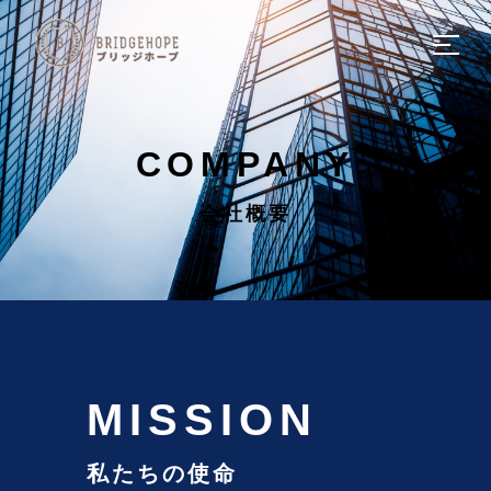
HOME
ホーム
COMPANY
COMPANY
会社概要
会社概要
SERVICE
サービスについて
SOLUTION
ソリューション
MISSION
NEWS
私たちの使命
新着情報