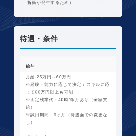
折衝が発生するため）
待遇・条件
給与
月給 25万円～60万円
※経験・能力に応じて決定 / スキルに応
じて60万円以上も可能
※固定残業代：40時間/月あり（全額支
給）
※試用期間：6ヶ月（待遇面での変更な
し）