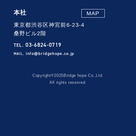
本社
MAP
東京都渋谷区神宮前6-23-4
桑野ビル2階
03-6824-0719
TEL.
info@bridgehope.co.jp
MAIL.
©
Copyright
2025
Bridge hope Co.,Ltd.
All rights reserved.