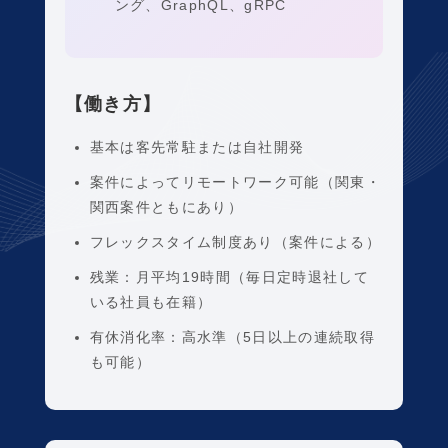
ング、GraphQL、gRPC
【働き方】
基本は客先常駐または自社開発
案件によってリモートワーク可能（関東・
関西案件ともにあり）
フレックスタイム制度あり（案件による）
残業：月平均19時間（毎日定時退社して
いる社員も在籍）
有休消化率：高水準（5日以上の連続取得
も可能）