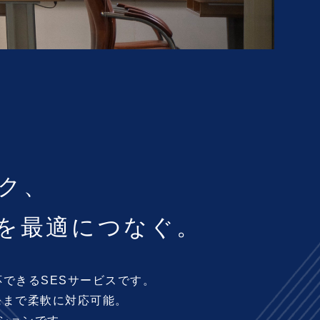
ク、
を
最適につなぐ。
応できる
SESサービスです。
発まで柔軟に対応可能。