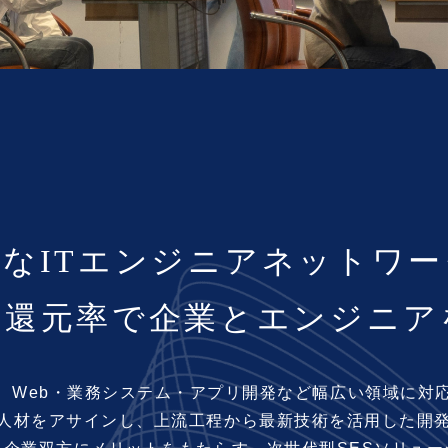
なITエンジニア
ネットワー
い還元率で
企業とエンジニア
、
Web・業務システム・アプリ開発など
幅広い領域に対
人材をアサインし、
上流工程から最新技術を活用した
開