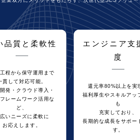
と企業双方に
メリットをもたらす、
次世代型SESソリュ
い品質と柔軟性
エンジニア支
度
工程から保守運用まで
一貫して対応可能。
還元率80%以上を実
開発・クラウド導入・
福利厚生やスキルアッ
フレームワーク活用な
も
ど、
充実しており、
広いニーズに柔軟に
長期的な成長をサポー
お応えします。
す。