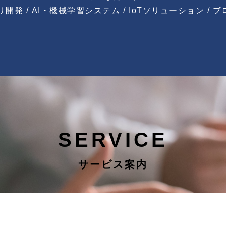
リ開発 /
AI・機械学習システム / IoTソリューション /
ブ
SERVICE
サービス案内