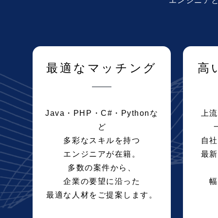
エンジニア
最適なマッチング
高
Java・PHP・C#・Pythonな
上流
ど
多彩なスキルを持つ
自社
エンジニアが在籍。
最新
多数の案件から、
企業の要望に沿った
幅
最適な人材をご提案します。